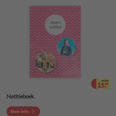
VANAF
15.
99
Notitieboek
Meer info