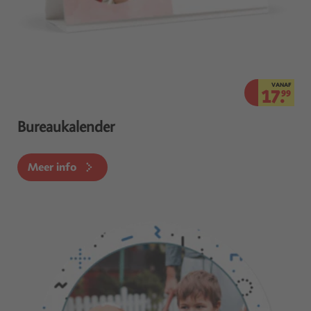
VANAF
17.
99
Bureaukalender
Meer info