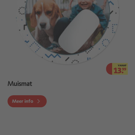
VANAF
13.
99
Muismat
Meer info