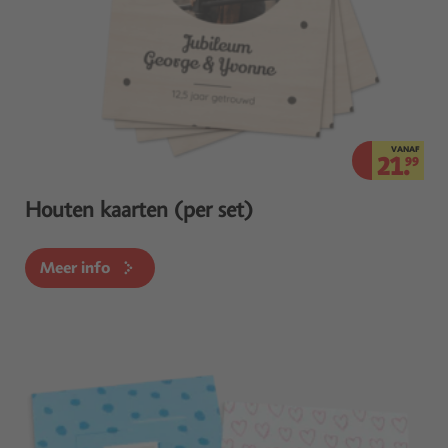
VANAF
21.
99
Houten kaarten (per set)
Meer info