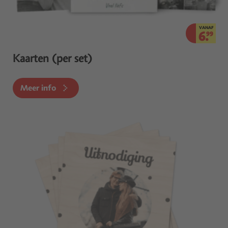
VANAF
6.
99
Kaarten (per set)
Meer info