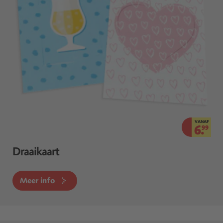
VANAF
6.
99
Draaikaart
Meer info