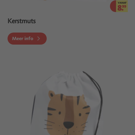
VANAF
8.
99
Kerstmuts
Meer info