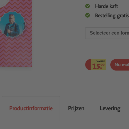
Harde kaft
Bestelling grati
Selecteer een for
VANAF
15.
Nu ma
99
Productinformatie
Prijzen
Levering