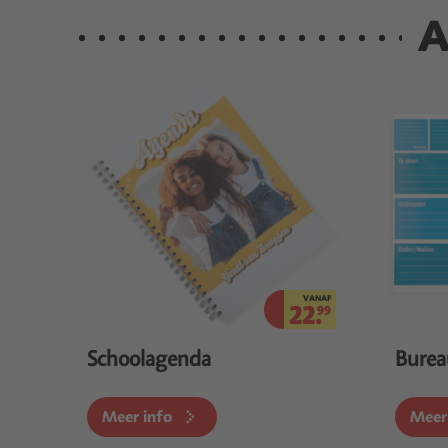
A
VANAF
22.
99
Schoolagenda
Burea
Meer info
Meer