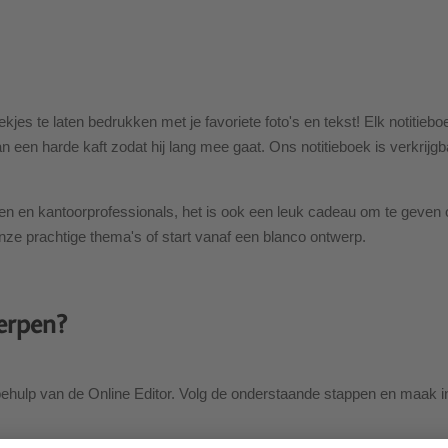
ekjes te laten bedrukken met je favoriete foto's en tekst! Elk notitie
van een harde kaft zodat hij lang mee gaat. Ons notitieboek is verkrij
ren en kantoorprofessionals, het is ook een leuk cadeau om te geven o
ze prachtige thema's of start vanaf een blanco ontwerp.
erpen?
 behulp van de Online Editor. Volg de onderstaande stappen en maak i