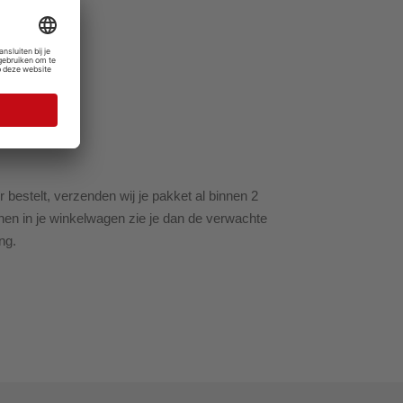
ur bestelt, verzenden wij je pakket al binnen 2
ekenen in je winkelwagen zie je dan de verwachte
ng.