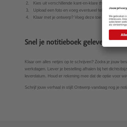
Kies uit verschillende kant-en-klare thema's
Upload een foto en voeg eventueel teksten en clipa
Klaar met je ontwerp? Voeg deze toe aan de wink
Snel je notitieboek geleverd
Klaar om alles netjes op te schrijven? Zodra je jouw best
werkdagen. Liever je bestelling afhalen bij het dichtstbi
leverdatum. Houd er rekening mee dat de optie voor wink
Schrijf jouw verhaal in stijl! Ontwerp vandaag nog je n