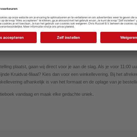
rts toe
elwagen
elling plaatst, gaan wij direct voor je aan de slag. Als je voor 11:00 u
jzijnde Kruidvat-filiaal? Kies dan voor een winkellevering. Bij het afr
ellevering afhankelijk is van het formaat en de oplage van je bestelli
otitieboek vandaag en maak elke gedachte uniek.