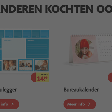
NDEREN KOCHTEN O
VANAF
14.
99
ulegger
Bureaukalender
 info
Meer info