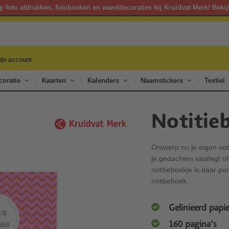
p foto afdrukken, fotoboeken en wanddecoraties bij Kruidvat Merk! Bekij
ijn account
oratie
Kaarten
Kalenders
Naamstickers
Textiel
Notitie
Ontwerp nu je eigen not
je gedachten vastlegt o
notitieboekje is daar pe
notitieboek.
Gelinieerd papie
160 pagina's