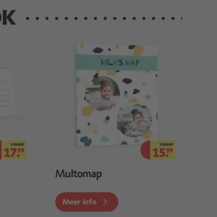
OK
VANAF
VANAF
17.
15.
99
99
Multomap
Meer info