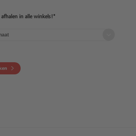
s afhalen in alle winkels!*
maat
ken