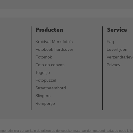
Producten
Service
Kruidvat Merk foto’s
Faq
Fotoboek hardcover
Levertijden
Fotomok
Verzendtarie
Foto op canvas
Privacy
Tegeltje
Fotopuzzel
Straatnaambord
Slingers
Rompertje
ingen zijn niet verwerkt in de prijzen op de website, maar worden getoond nadat de code is in