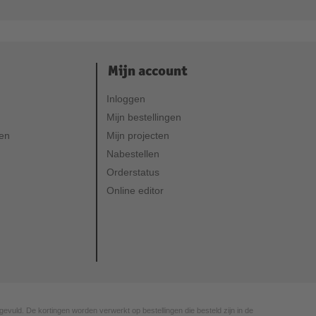
Mijn account
Inloggen
Mijn bestellingen
ven
Mijn projecten
Nabestellen
Orderstatus
Online editor
gevuld. De kortingen worden verwerkt op bestellingen die besteld zijn in de