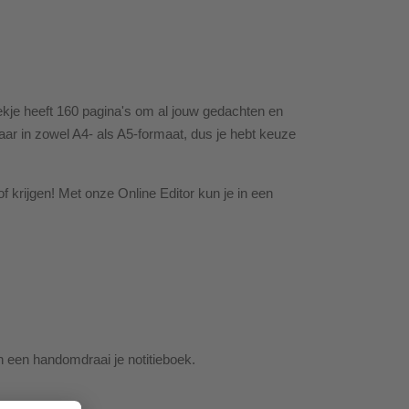
boekje heeft 160 pagina's om al jouw gedachten en
gbaar in zowel A4- als A5-formaat, dus je hebt keuze
f krijgen! Met onze Online Editor kun je in een
n een handomdraai je notitieboek.