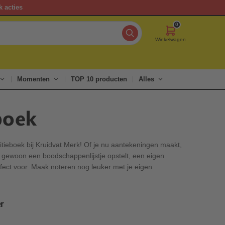
k acties
0
Winkelwagen
Momenten
TOP 10 producten
Alles
boek
itieboek bij Kruidvat Merk! Of je nu aantekeningen maakt,
f gewoon een boodschappenlijstje opstelt, een eigen
rfect voor. Maak noteren nog leuker met je eigen
r