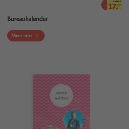
VANAF
17.
99
Bureaukalender
Meer info