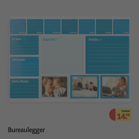
VANAF
14.
99
Bureaulegger