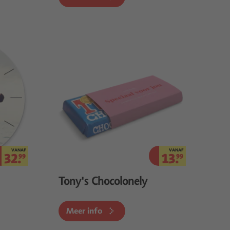
VANAF
VANAF
32.
13.
99
99
Tony's Chocolonely
Meer info