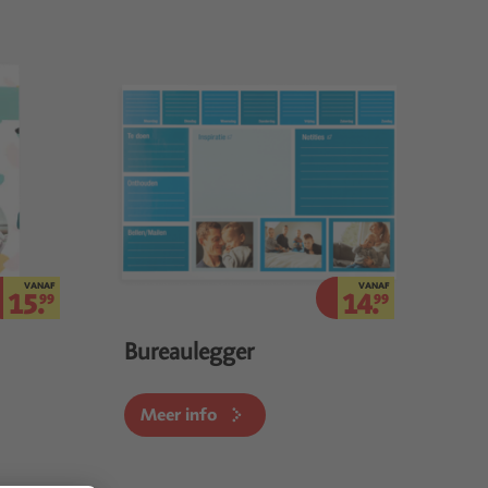
VANAF
VANAF
15.
14.
99
99
Bureaulegger
Meer info