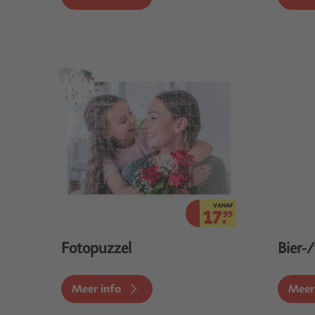
VANAF
17.
99
Fotopuzzel
Bier-/
Meer info
Meer