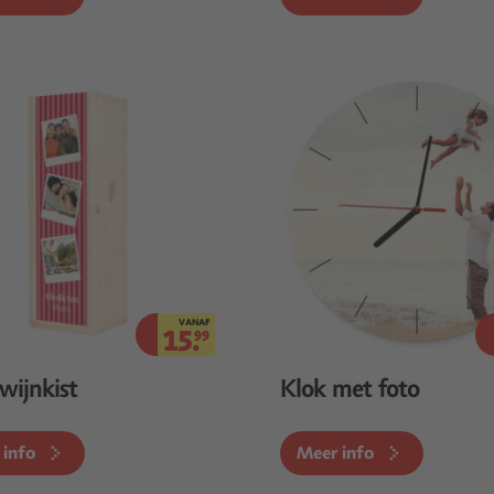
VANAF
15.
99
wijnkist
Klok met foto
 info
Meer info