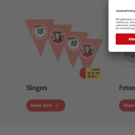
VANAF
11.
99
Slingers
Foto
Meer info
Meer