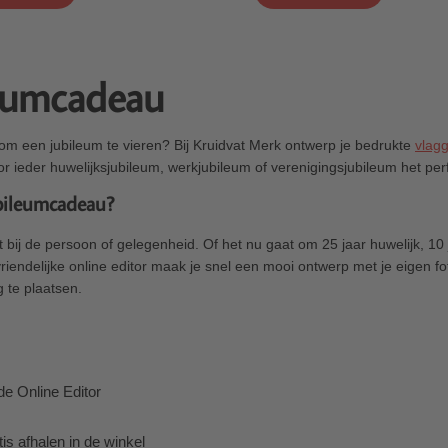
leumcadeau
 om een jubileum te vieren? Bij Kruidvat Merk ontwerp je bedrukte
vlagg
or ieder huwelijksjubileum, werkjubileum of verenigingsjubileum het pe
bileumcadeau?
t bij de persoon of gelegenheid. Of het nu gaat om 25 jaar huwelijk, 1
vriendelijke online editor maak je snel een mooi ontwerp met je eigen f
 te plaatsen.
de Online Editor
tis afhalen in de winkel