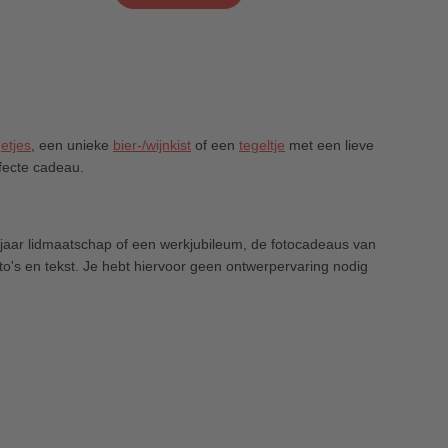
etjes
, een unieke
bier-/wijnkist
of een
tegeltje
met een lieve
rfecte cadeau.
0 jaar lidmaatschap of een werkjubileum, de fotocadeaus van
oto's en tekst. Je hebt hiervoor geen ontwerpervaring nodig