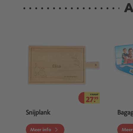
A
VANAF
27.
99
Snijplank
Bagag
Meer info
Meer