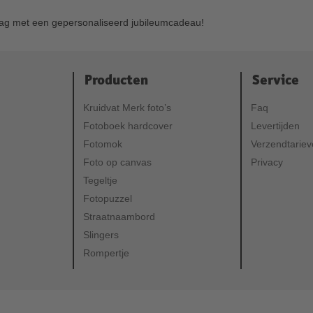
dag met een gepersonaliseerd jubileumcadeau!
Producten
Service
Kruidvat Merk foto’s
Faq
Fotoboek hardcover
Levertijden
Fotomok
Verzendtarie
Foto op canvas
Privacy
Tegeltje
Fotopuzzel
Straatnaambord
Slingers
Rompertje