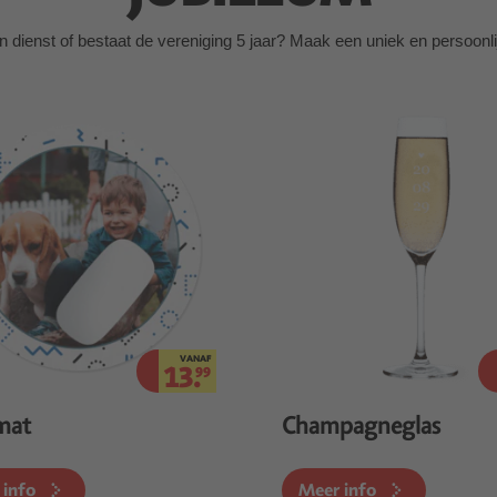
in dienst of bestaat de vereniging 5 jaar? Maak een uniek en persoonl
VANAF
13.
99
mat
Champagneglas
 info
Meer info