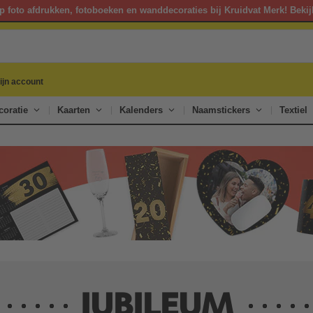
p foto afdrukken, fotoboeken en wanddecoraties bij Kruidvat Merk! Bekij
ijn account
oratie
Kaarten
Kalenders
Naamstickers
Textiel
JUBILEUM