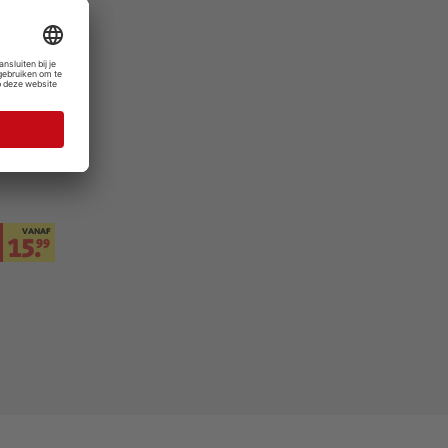
VANAF
15.
99