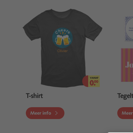
VANAF
0.
00
T-shirt
Tegelt
Meer info
Meer