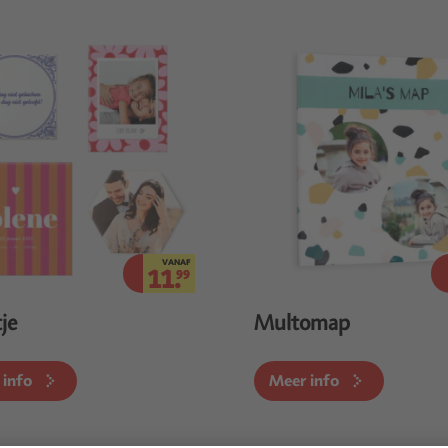
VANAF
11.
99
je
Multomap
 info
Meer info