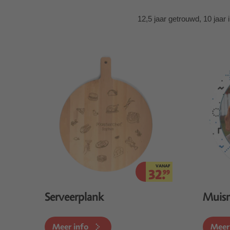
12,5 jaar getrouwd, 10 jaar 
VANAF
32.
99
Serveerplank
Muis
Meer info
Meer