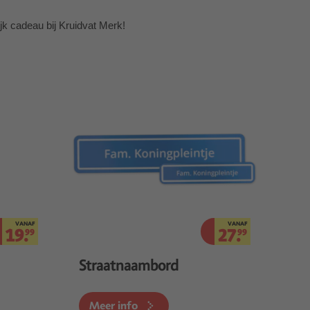
ijk cadeau bij Kruidvat Merk!
VANAF
VANAF
19.
27.
99
99
Straatnaambord
Meer info