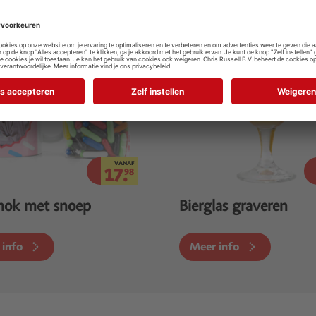
VANAF
17.
98
mok met snoep
Bierglas graveren
 info
Meer info