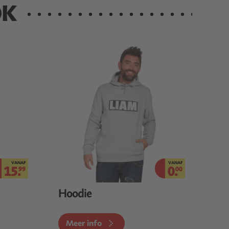
OK
VANAF
VANAF
15.
0.
99
00
Hoodie
Meer info