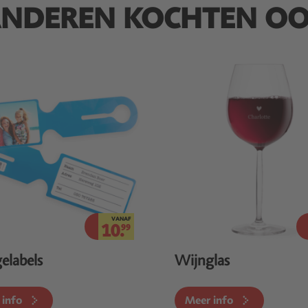
NDEREN KOCHTEN O
VANAF
10.
99
elabels
Wijnglas
 info
Meer info