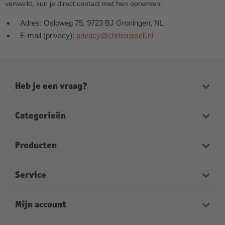
verwerkt, kun je direct contact met hen opnemen:
Adres: Osloweg 75, 9723 BJ Groningen, NL
E-mail (privacy):
privacy@chrisrussell.nl
Heb je een vraag?
Onze medewerkers helpen je graag verder. Onze
openingstijden zijn:
Categorieën
ma-vrij van 9:00 tot 21:00
zaterdag van 9:00 tot 17:00
Fotoboeken
Producten
zondag van 12:00 tot 18:00
Foto’s
Kruidvat Merk foto’s
Service
Wanddecoratie
Fotoboek hardcover
Kalenders
Faq
Mijn account
Fotomok
Textiel
Levertijden
Foto op canvas