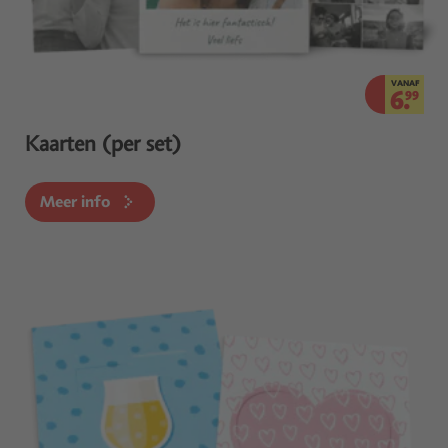
VANAF
6.
99
Kaarten (per set)
Meer info