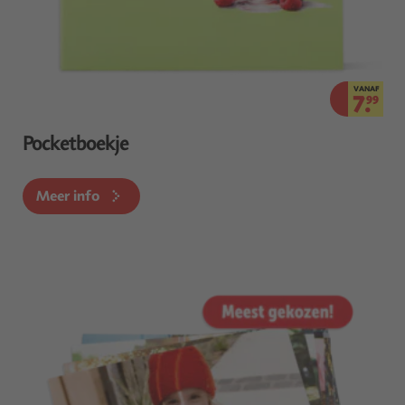
VANAF
7.
99
Pocketboekje
Meer info