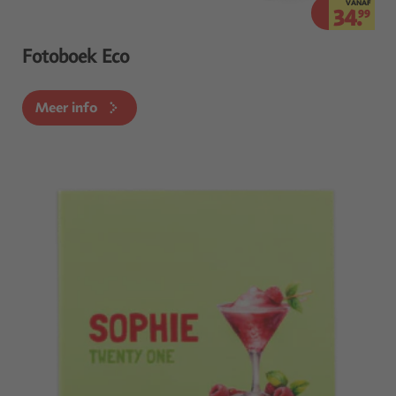
VANAF
34.
99
Fotoboek Eco
Meer info