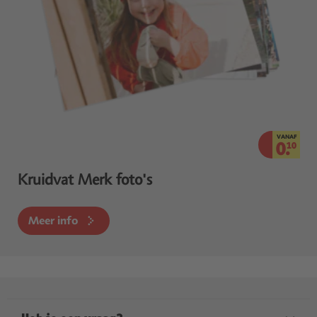
VANAF
0.
10
Kruidvat Merk foto's
Meer info