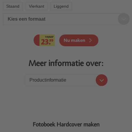
Staand
Vierkant
Liggend
Kies een formaat
VANAF
23.
Nu maken
99
Meer informatie over:
Productinformatie
Productinformatie
Prijzen
Levering
Fotoboek Hardcover maken