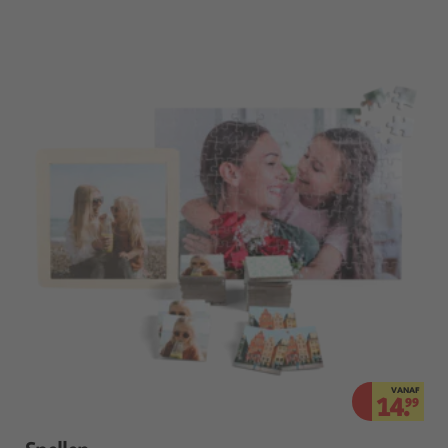
VANAF
14.
99