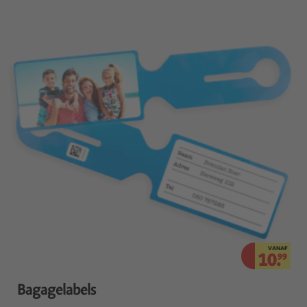
VANAF
10.
99
Bagagelabels