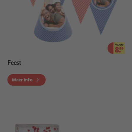
VANAF
8.
99
Feest
Meer info