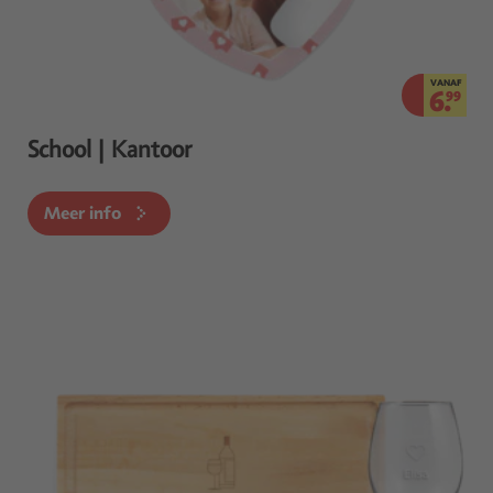
VANAF
6.
99
School | Kantoor
Meer info