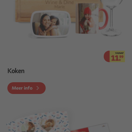
VANAF
11.
99
Koken
Meer info