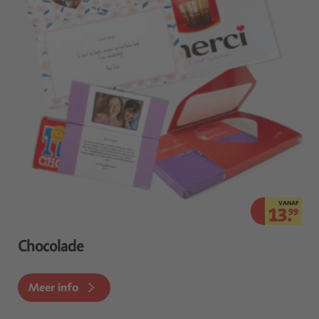
VANAF
13.
99
Chocolade
Meer info