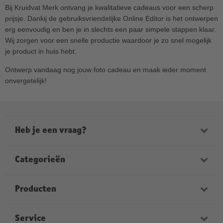
Bij Kruidvat Merk ontvang je kwalitatieve cadeaus voor een scherp
prijsje. Dankij de gebruiksvriendelijke Online Editor is het ontwerpen
erg eenvoudig en ben je in slechts een paar simpele stappen klaar.
Wij zorgen voor een snelle productie waardoor je zo snel mogelijk
je product in huis hebt.
Ontwerp vandaag nog jouw foto cadeau en maak ieder moment
onvergetelijk!
Heb je een vraag?
Onze medewerkers helpen je graag verder. Onze
openingstijden zijn:
Categorieën
ma-vrij van 9:00 tot 21:00
zaterdag van 9:00 tot 17:00
Fotoboeken
Producten
zondag van 12:00 tot 18:00
Foto’s
Kruidvat Merk foto’s
Service
Wanddecoratie