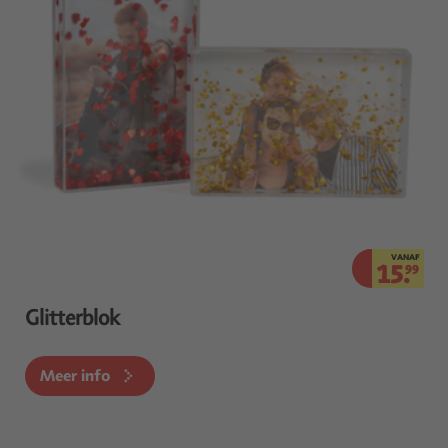
VANAF
15.
99
Glitterblok
Meer info