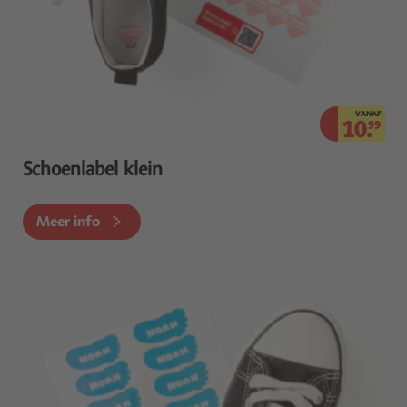
VANAF
10.
99
Schoenlabel klein
Meer info