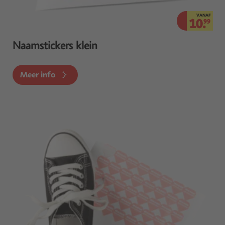
VANAF
10.
99
Naamstickers klein
Meer info