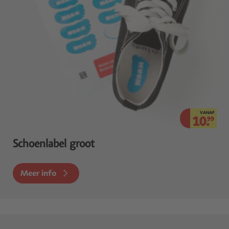
VANAF
10.
99
Schoenlabel groot
Meer info