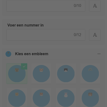
0
/
10
Voer een nummer in
0
/
12
Kies een embleem