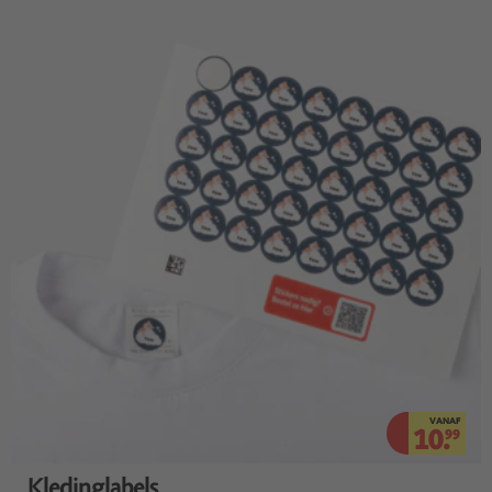
VANAF
10.
99
Kledinglabels