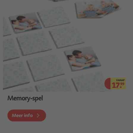
VANAF
17.
99
Memory-spel
Meer info