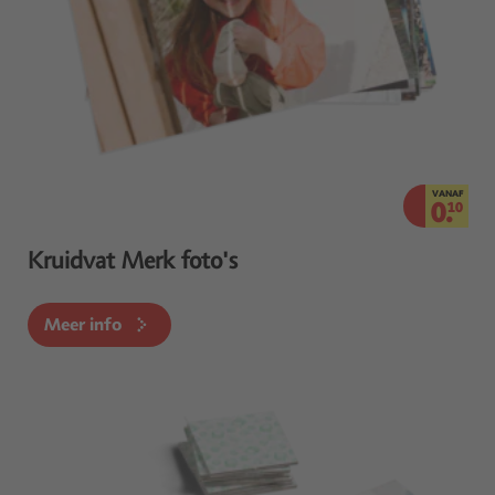
VANAF
0.
10
Kruidvat Merk foto's
Meer info