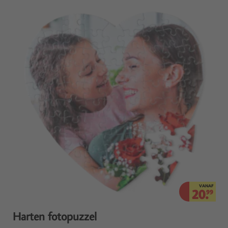
VANAF
20.
99
Harten fotopuzzel