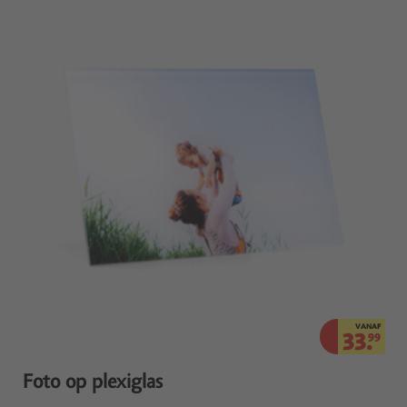
VANAF
33.
99
Foto op plexiglas