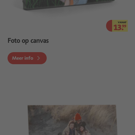
VANAF
13.
99
Foto op canvas
Meer info