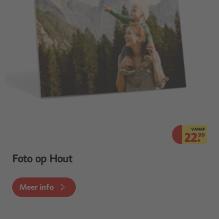
VANAF
22.
99
Foto op Hout
Meer info