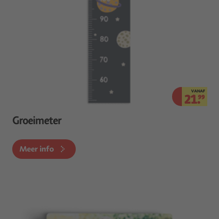
VANAF
21.
99
Groeimeter
Meer info