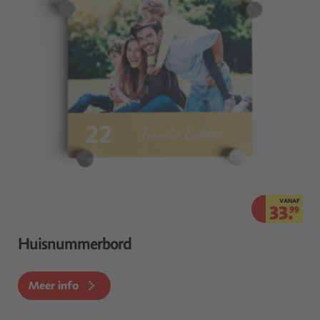
VANAF
33.
99
Huisnummerbord
Meer info