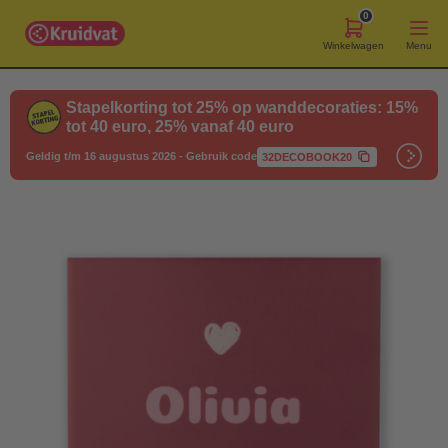
0
Winkelwagen
Menu
Stapelkorting tot 25% op wanddecoraties: 15%
tot 40 euro, 25% vanaf 40 euro
Geldig t/m 16 augustus 2026
-
Gebruik code
32DECOBOOK20