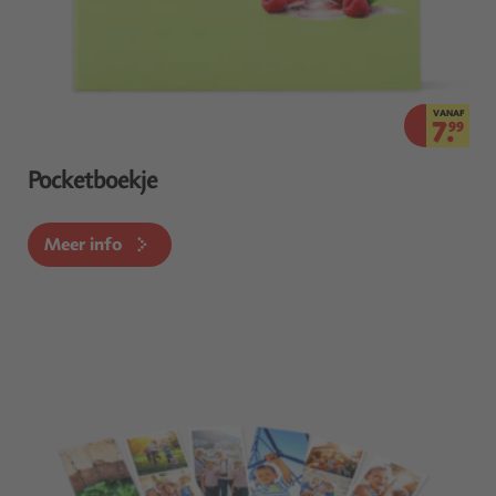
VANAF
7.
99
Pocketboekje
Meer info