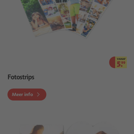
VANAF
5.
99
Fotostrips
Meer info