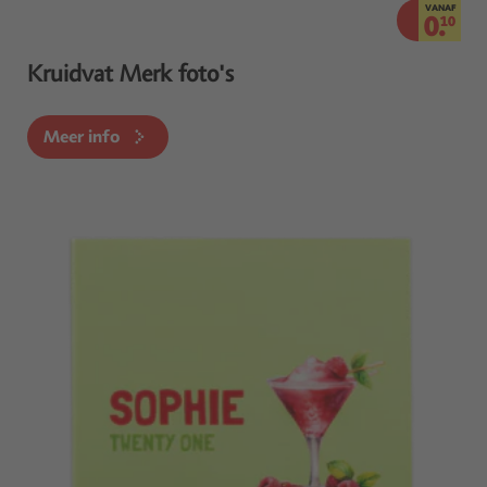
VANAF
0.
10
Kruidvat Merk foto's
Meer info