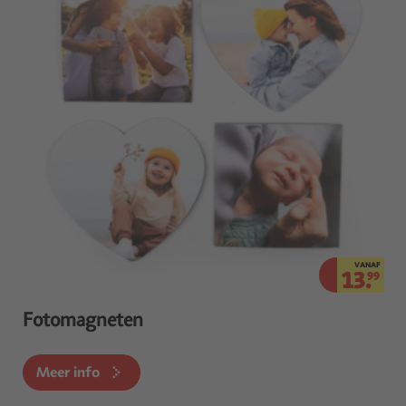
VANAF
13.
99
Fotomagneten
Meer info