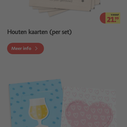
VANAF
21.
99
Houten kaarten (per set)
Meer info