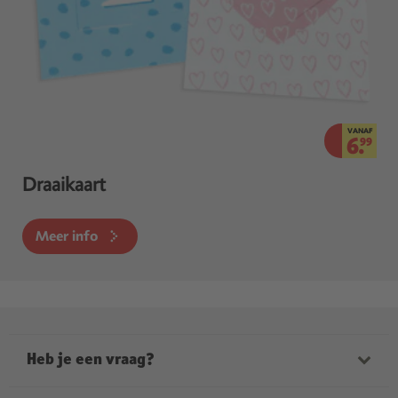
VANAF
6.
99
Draaikaart
Meer info
Heb je een vraag?
Onze medewerkers helpen je graag verder. Onze