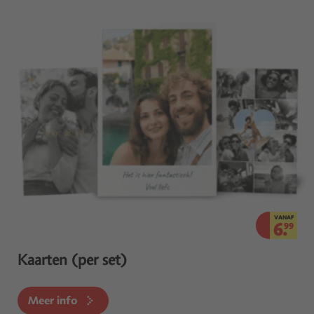
VANAF
6.
99
Kaarten (per set)
Meer info