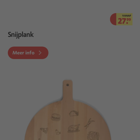
VANAF
27.
99
Snijplank
Meer info