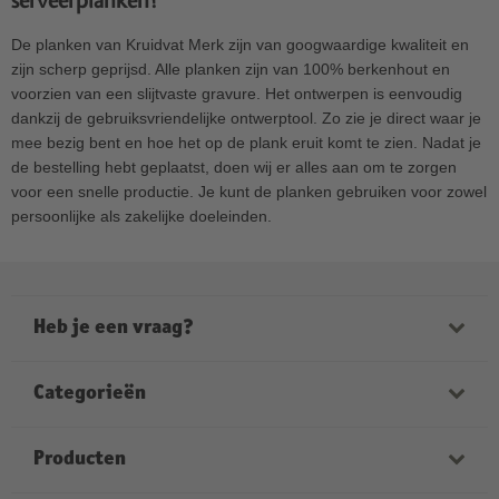
serveerplanken?
De planken van Kruidvat Merk zijn van googwaardige kwaliteit en
zijn scherp geprijsd. Alle planken zijn van 100% berkenhout en
voorzien van een slijtvaste gravure. Het ontwerpen is eenvoudig
dankzij de gebruiksvriendelijke ontwerptool. Zo zie je direct waar je
mee bezig bent en hoe het op de plank eruit komt te zien. Nadat je
de bestelling hebt geplaatst, doen wij er alles aan om te zorgen
voor een snelle productie. Je kunt de planken gebruiken voor zowel
persoonlijke als zakelijke doeleinden.
Heb je een vraag?
Onze medewerkers helpen je graag verder. Onze
openingstijden zijn:
Categorieën
ma-vrij van 9:00 tot 21:00
zaterdag van 9:00 tot 17:00
Fotoboeken
Producten
zondag van 12:00 tot 18:00
Foto’s