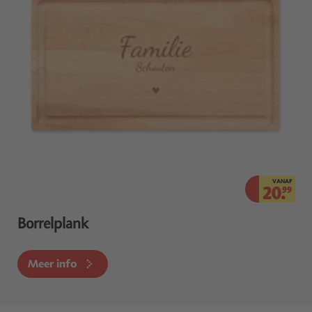
VANAF
20.
99
Borrelplank
Meer info