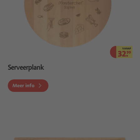
VANAF
32.
99
Serveerplank
Meer info